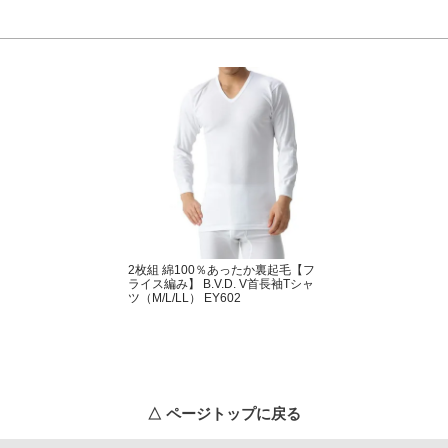
2枚組 綿100％あったか裏起毛【フ
ライス編み】 B.V.D. V首長袖Tシャ
ツ（M/L/LL） EY602
△ ページトップに戻る