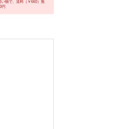
買い物で、送料（￥660）無
0円