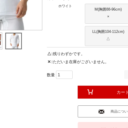
ホワイト
M(胸囲88-96cm)
×
LL(胸囲104-112cm)
△
△
残りわずかです。
✕
ただいま在庫がございません。
カー
商品につい