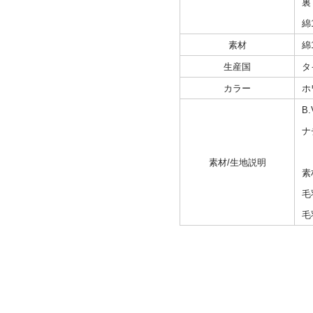
裏
綿
素材
綿
生産国
タ
カラー
ホ
B
ナ
素材/生地説明
素
毛
毛