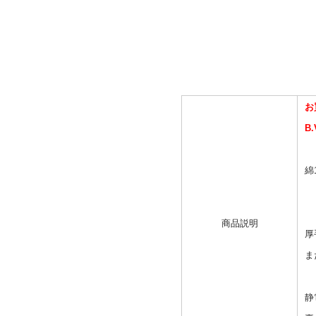
お
B
綿
商品説明
厚
ま
静