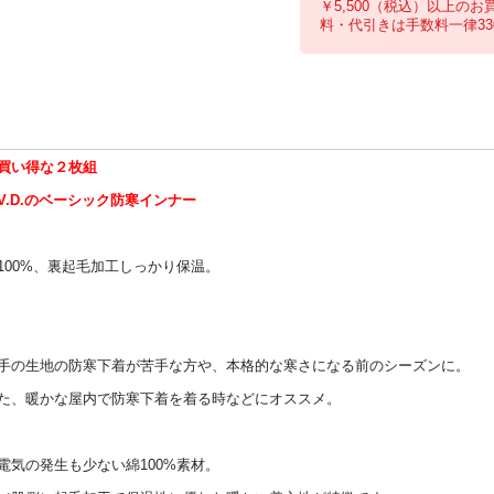
￥5,500（税込）以上のお
料・代引きは手数料一律33
買い得な２枚組
.V.D.のベーシック防寒インナー
100%、裏起毛加工しっかり保温。
手の生地の防寒下着が苦手な方や、本格的な寒さになる前のシーズンに。
た、暖かな屋内で防寒下着を着る時などにオススメ。
電気の発生も少ない綿100%素材。