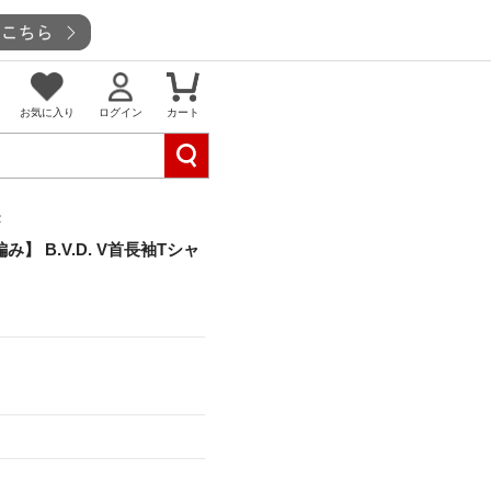
お気に入り
ログイン
カート
2
】 B.V.D. V首長袖Tシャ