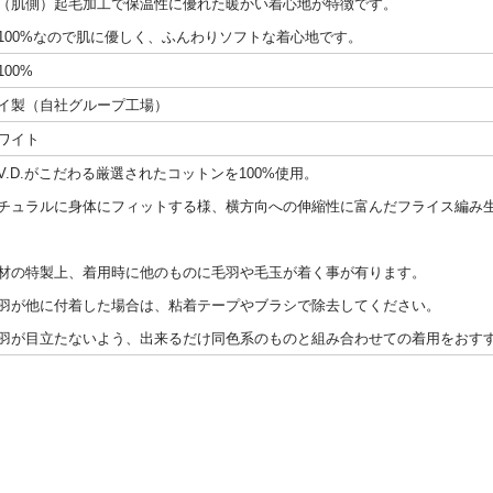
（肌側）起毛加工で保温性に優れた暖かい着心地が特徴です。
100%なので肌に優しく、ふんわりソフトな着心地です。
100%
イ製（自社グループ工場）
ワイト
.V.D.がこだわる厳選されたコットンを100%使用。
チュラルに身体にフィットする様、横方向への伸縮性に富んだフライス編み
材の特製上、着用時に他のものに毛羽や毛玉が着く事が有ります。
羽が他に付着した場合は、粘着テープやブラシで除去してください。
羽が目立たないよう、出来るだけ同色系のものと組み合わせての着用をおす