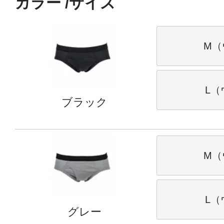
カラー
サイズ
M（
L（
ブラック
M（
L（
グレー