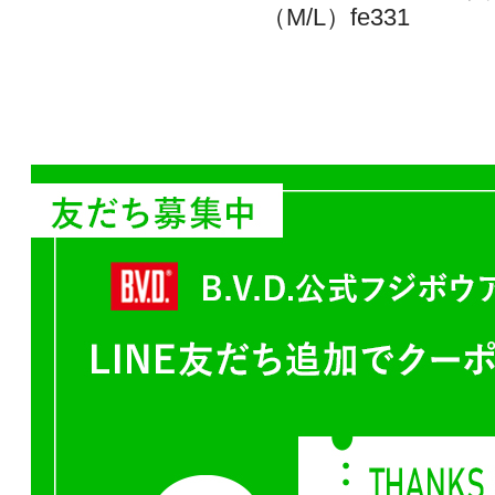
（M/L）fe331