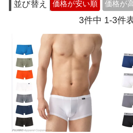
並び替え
価格が安い順
価格が
3
件中
1
-
3
件