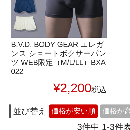
B.V.D. BODY GEAR エレガ
ンス ショートボクサーパン
ツ WEB限定（M/L/LL）BXA
022
¥
2,200
税込
並び替え
価格が安い順
価格が
3
件中
1
-
3
件