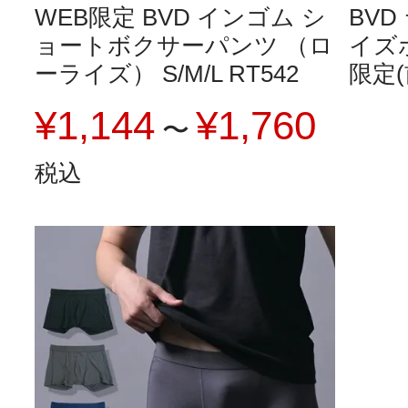
WEB限定 BVD インゴム シ
BV
ョートボクサーパンツ （ロ
イズ
ーライズ） S/M/L RT542
限定(
¥
1,144
¥
1,760
〜
税込