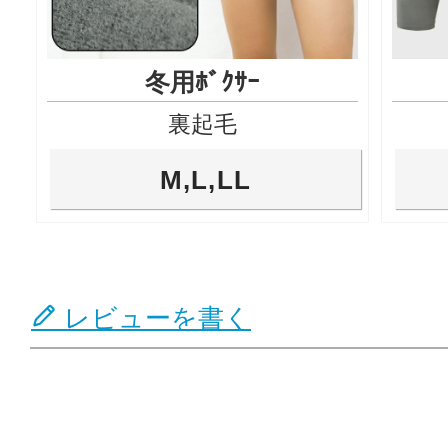
冬用ﾎﾞｸｻｰ
裏起毛
M,L,LL
レビューを書く