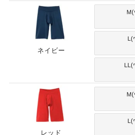
M(
L
ネイビー
LL
M(
L
レッド