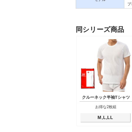
プ
同シリーズ商品
クルーネック半袖Tシャツ
お得な2枚組
M,L,LL