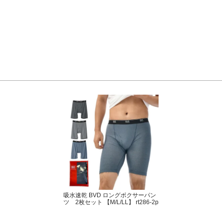
吸水速乾 BVD ロングボクサーパン
ツ 2枚セット 【M/L/LL】 rt286-2p