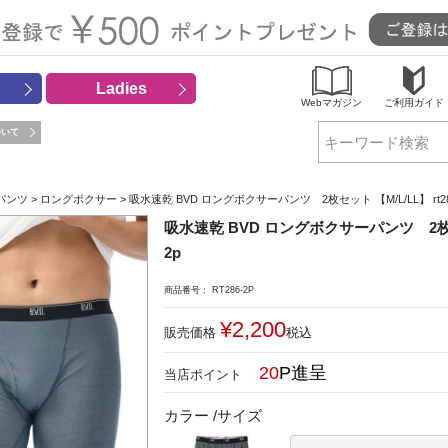
Ladies
Webマガジン
ご利用ガイド
ついて
検索
パンツ
ロングボクサー
吸水速乾 BVD ロングボクサーパンツ 2枚セット 【M/L/LL】 rt28
吸水速乾 BVD ロングボクサーパンツ 2枚セット
2p
商品番号
RT286-2P
¥
2,200
販売価格
税込
20
カラー
サイズ