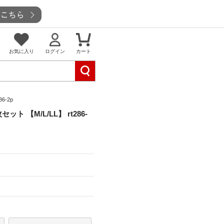
お気に入り
ログイン
カート
6-2p
 【M/L/LL】 rt286-