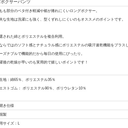
ングボクサーパンツ
もも部分のベタ付き軽減や裾が捲れにくいロングボクサー。
夫な生地は洗濯にも強く、型くずれしにくいのもオススメのポイントです。
選された綿とポリエステルを複合利用。
ならではのソフト感とナチュラル感にポリエステルの吸汗速乾機能をプラス
ーズナブルで機能的だから毎日の使用にぴったり。
濯後の乾燥が早いのも実用的で嬉しいポイントです！
生地：綿65％、ポリエステル35％
エストゴム： ポリエステル90％、ポリウレタン10％
開き仕様
国製
用サイズ：L