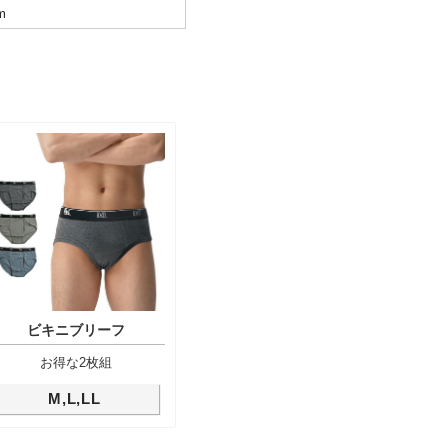
m
ビキニブリーフ
お得な2枚組
M,L,LL