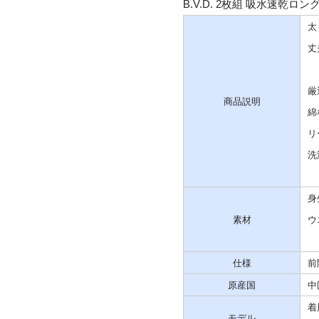
B.V.D. 2枚組 吸水速乾ロ
太
丈
厳
商品説明
綿
リ
洗
身
素材
ウ
仕様
前
原産国
中
着
モデル