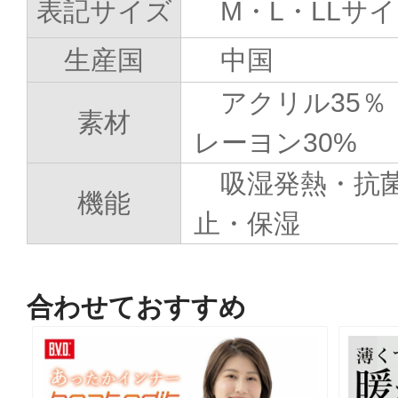
表記サイズ
M・L・LLサ
生産国
中国
アクリル35％
素材
レーヨン30%
吸湿発熱・抗
機能
止・保湿
合わせておすすめ