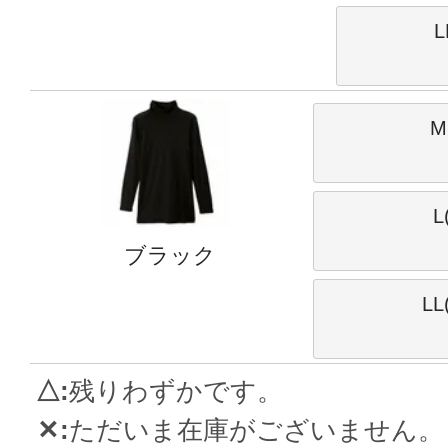
L
M
L
ブラック
LL
△
残りわずかです。
✕
ただいま在庫がございません。