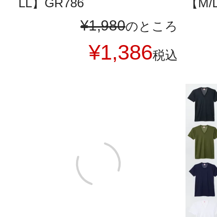
LL】GR786
【M/L
¥
1,980
のところ
¥
1,386
税込