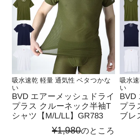
吸水速乾 軽量 通気性 ベタつかな
吸水速
い
い
BVD エアーメッシュドライ
BV
プラス クルーネック半袖T
プラ
シャツ【M/L/LL】GR783
ブレス
¥
1,980
のところ