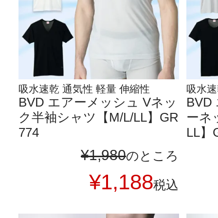
吸水速乾 通気性 軽量 伸縮性
吸水速
BVD エアーメッシュ Vネッ
BV
ク半袖シャツ【M/L/LL】GR
ーネ
774
LL】
¥
1,980
のところ
¥
1,188
税込