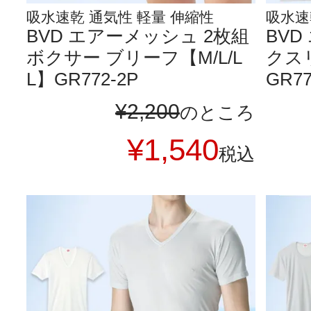
吸水速乾 通気性 軽量 伸縮性
吸水速
BVD エアーメッシュ 2枚組
BV
ボクサー ブリーフ【M/L/L
クスリ
L】GR772-2P
GR77
¥
2,200
のところ
¥
1,540
税込