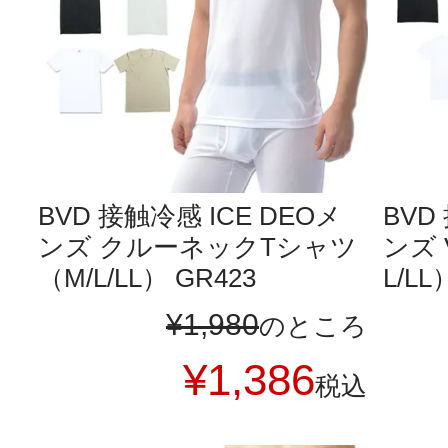
BVD 接触冷感 ICE DEOメ
BVD
ンズ クルーネックTシャツ
ンズ 
（M/L/LL） GR423
L/LL
¥
1,980
のところ
¥
1,386
税込