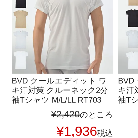
BVD クールエディット ワ
BV
キ汗対策 クルーネック2分
キ汗対
袖Tシャツ M/L/LL RT703
袖Tシャ
¥
2,420
のところ
¥
1,936
税込