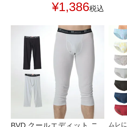
¥
1,386
税込
BVD クールエディット ニ
ムレに