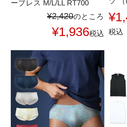
ツ （M
ーブレス M/L/LL RT700
¥
1
¥
2,420
のところ
¥
1,936
税込
税込