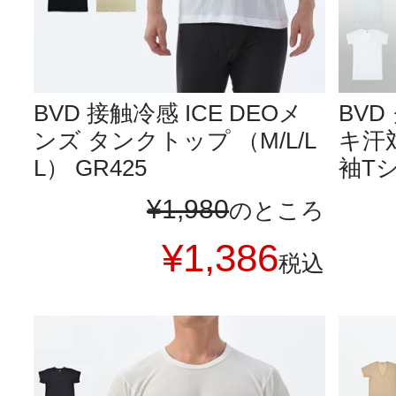
BVD 接触冷感 ICE DEOメ
BV
ンズ タンクトップ （M/L/L
キ汗対
L） GR425
袖Tシャ
¥
1,980
のところ
¥
1,386
税込