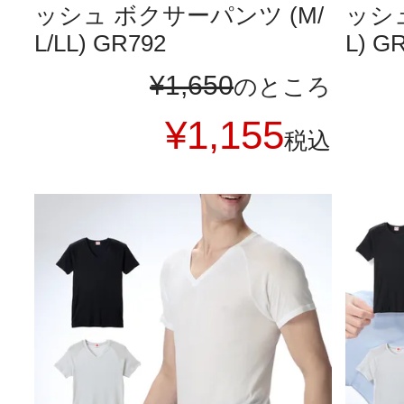
ッシュ ボクサーパンツ (M/
ッシュ
L/LL) GR792
L) G
¥
1,650
のところ
¥
1,155
税込