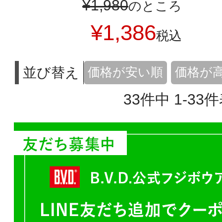
¥
1,980
のところ
¥
1,386
税込
並び替え
価格が安い順
価格が
33
件中
1
-
33
件