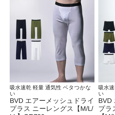
吸水速乾 軽量 通気性 ベタつかな
吸水速
い
い
BVD エアーメッシュドライ
BV
プラス ニーレングス【M/L/
プラ