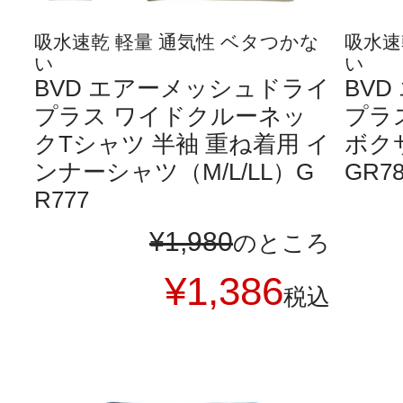
吸水速乾 軽量 通気性 ベタつかな
吸水速
い
い
BVD エアーメッシュドライ
BV
プラス ワイドクルーネッ
プラ
クTシャツ 半袖 重ね着用 イ
ボクサ
ンナーシャツ（M/L/LL）G
GR78
R777
¥
1,980
のところ
¥
1,386
税込