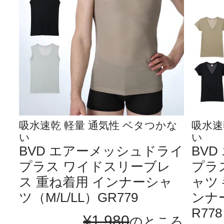
吸水速乾 軽量 通気性 ベタつかな
吸水速
い
い
BVD エアーメッシュドライ
BV
プラス ワイドスリーブレ
プラ
ス 重ね着用 インナーシャ
ャツ 
ツ（M/L/LL）GR779
ンナー
R778
¥
1,980
のところ