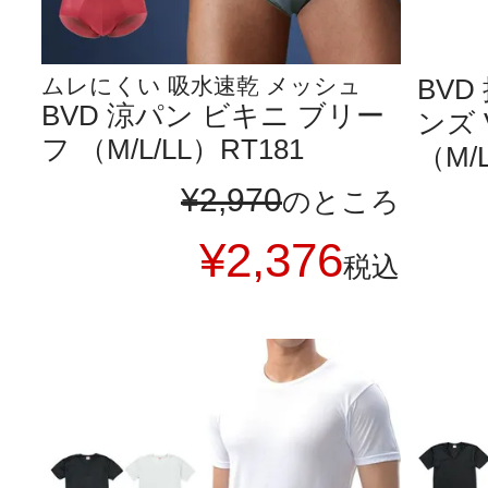
ムレにくい 吸水速乾 メッシュ
BVD
BVD 涼パン ビキニ ブリー
ンズ
フ （M/L/LL）RT181
（M/L
¥
2,970
のところ
¥
2,376
税込