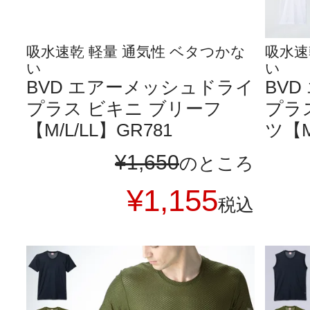
吸水速乾 軽量 通気性 ベタつかな
吸水速
い
い
BVD エアーメッシュドライ
BV
プラス ビキニ ブリーフ
プラ
【M/L/LL】GR781
ツ【M
¥
1,650
のところ
¥
1,155
税込