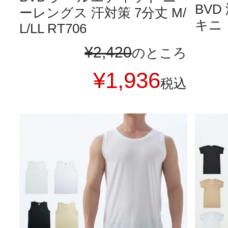
BV
ーレングス 汗対策 7分丈 M/
キニ 
L/LL RT706
¥
2,420
のところ
¥
1,936
税込