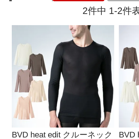
2
件中
1
-
2
件
BVD heat edit クルーネック
BVD 