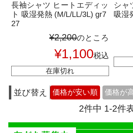
長袖シャツ ヒートエディッ
シャ
ト 吸湿発熱 (M/L/LL/3L) gr7
吸湿発熱
27
¥
2,200
のところ
¥
1,100
税込
在庫切れ
並び替え
価格が安い順
価格が
2
件中
1
-
2
件