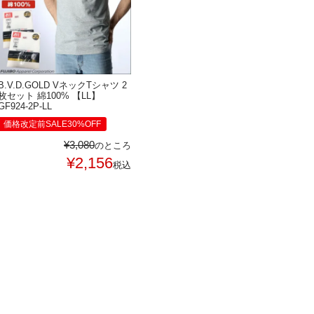
B.V.D.GOLD VネックTシャツ 2
枚セット 綿100% 【LL】
GF924-2P-LL
価格改定前SALE30%OFF
¥
3,080
のところ
¥
2,156
税込