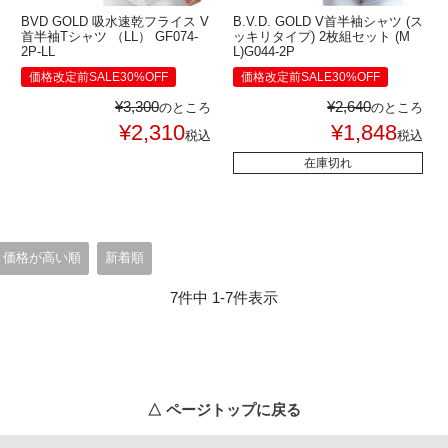
BVD GOLD 吸水速乾フライス V
B.V.D. GOLD V首半袖シャツ (ス
首半袖Tシャツ （LL） GF074-
ッキリタイプ) 2枚組セット (M
2P-LL
L)G044-2P
価格改定前SALE30%OFF
価格改定前SALE30%OFF
¥
3,300
¥
2,640
のところ
のところ
¥
2,310
¥
1,848
税込
税込
在庫切れ
価格が高い順
新着順
7
件中
1
-
7
件表示
△ ページトップに戻る