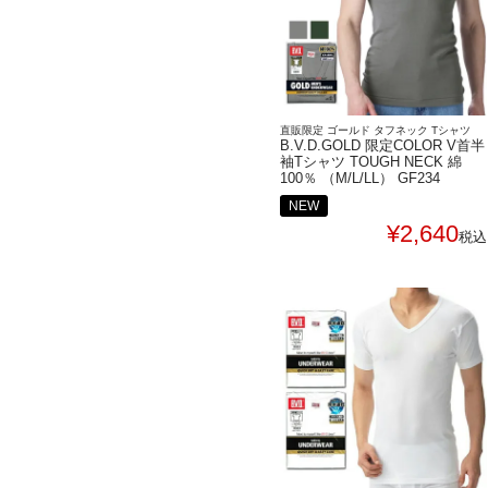
直販限定 ゴールド タフネック Tシャツ
B.V.D.GOLD 限定COLOR V首半
袖Tシャツ TOUGH NECK 綿
100％ （M/L/LL） GF234
NEW
¥
2,640
税込