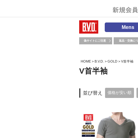
Mens
偽サイトにご注意
返品・交換に
HOME
B.V.D.
GOLD
V首半袖
V首半袖
並び替え
価格が安い順