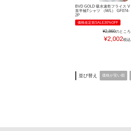
BVD GOLD 吸水速乾フライス V
首半袖Tシャツ （M/L） GF074-
2P
価格改定前SALE30%OFF
¥
2,860
のところ
¥
2,002
税込
並び替え
価格が安い順