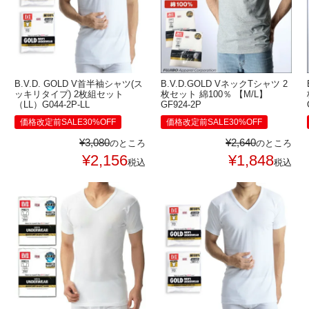
B.V.D. GOLD V首半袖シャツ(ス
B.V.D.GOLD VネックTシャツ 2
ッキリタイプ) 2枚組セット
枚セット 綿100％ 【M/L】
（LL）G044-2P-LL
GF924-2P
価格改定前SALE30%OFF
価格改定前SALE30%OFF
¥
3,080
¥
2,640
のところ
のところ
¥
2,156
¥
1,848
税込
税込