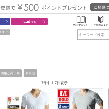
Ladies
Webマガジン
ご利用ガイド
ついて
検索
価格が高い順
新着順
7
件中
1
-
7
件表示