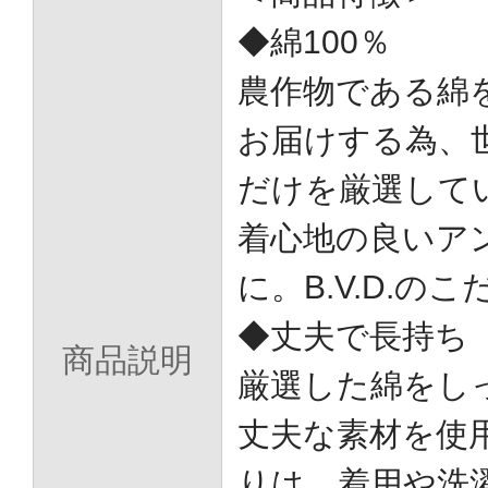
◆綿100％
農作物である綿
お届けする為、
だけを厳選して
着心地の良いア
に。B.V.D.の
◆丈夫で長持ち
商品説明
厳選した綿をし
丈夫な素材を使
りは、着用や洗