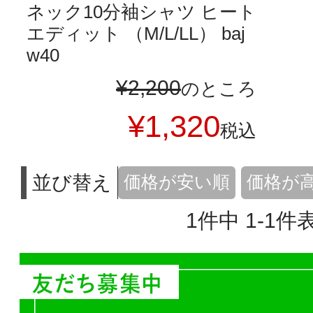
ネック10分袖シャツ ヒート
エディット （M/L/LL） baj
w40
¥
2,200
のところ
¥
1,320
税込
並び替え
価格が安い順
価格が
1
件中
1
-
1
件