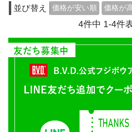
並び替え
価格が安い順
価格が
4
件中
1
-
4
件