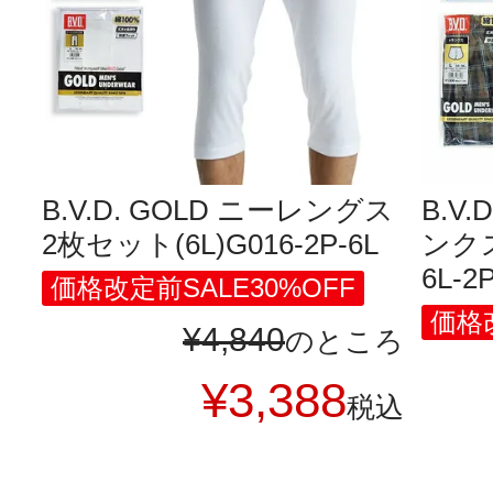
B.V.D. GOLD ニーレングス
B.V.
2枚セット(6L)G016-2P-6L
ンクス
6L-2
価格改定前SALE30%OFF
価格改
¥
4,840
のところ
¥
3,388
税込