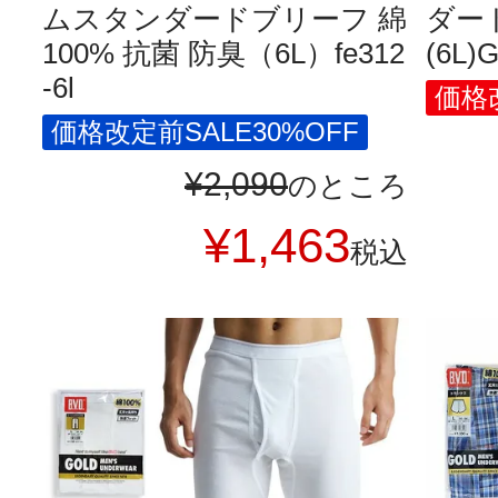
ムスタンダードブリーフ 綿
ダー
100% 抗菌 防臭（6L）fe312
(6L)
-6l
価格改
価格改定前SALE30%OFF
¥
2,090
のところ
¥
1,463
税込