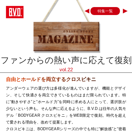
◀
▶
特集一覧
ファンからの熱い声に応えて復刻
vol.22
自由とホールドを両立するクロスビキニ
アンダーウェアの選び方は多様化が進んでいますが、機能とデザイ
ン、そして快適さを両立できているものはまだ限られています。特
に“動きやすさ”と“ホールド力”を同時に求める人にとって、選択肢が
少ないという声も。そんな声に応えるように、B.V.D.は往年の人気モ
デル「BODYGEAR クロスビキニ」をWEB限定で復刻。時代を超え
て愛される理由を、改めて提案します。
クロスビキニは、BODYGEARシリーズの中でも特に“解放感”と“密着