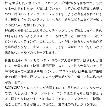
性”を追求したデザインで、ビキニタイプの快適さを保ちつつ、必要
なホールドをしっかりと実現しています。当時の仕様を忠実に再現し
つつ、現代のライフスタイルにフィットするよう改良も施されていま
す。復刻を待っていたファンはもちろん、新たにビキニタイプを試し
てみたい人にも響く作りです。
解放感と密着性はこだわりのカッティングによって実現します。脚の
動きを妨げないようクロスにカットされた足口と、鼠径部に沿ったフ
ロントのカッティング。これにより、しゃがむ・座るといった動作で
も違和感が少なく、身体にフィットします。同時にヒップをしっかり
包み込むホールド力もキープします。
身生地は綿95％、ポリウレタン5％のベア天竺素材で、肌ざわりが優
しく、年間を通して快適に着用可能。ストレッチ性も十分なので、長
時間の使用でも窮屈さを感じにくい。フロント部分は共生地の2重構
造で前閉じ仕様。押しつぶすような圧迫感がなく、優しい包み込み感
があります。
BODYGEAR クロスビキニが活躍するのは、日常のさまざまなシーン
です。たとえば、スポーツやトレーニング後にさらりと履き替えれ
ば、軽やかな動きやすさが心地よく、セカンドアンダーとして快適に
過ごせます。暑さが厳しい季節には、通気性の高さが蒸れを抑え、一