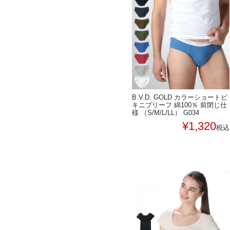
B.V.D. GOLD カラーショートビ
キニブリーフ 綿100％ 前閉じ仕
様 （S/M/L/LL） G034
¥
1,320
税込