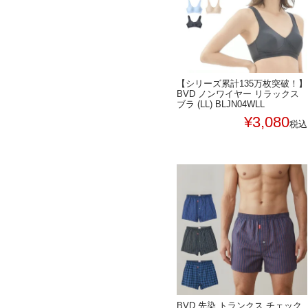
【シリーズ累計135万枚突破！】
BVD ノンワイヤー リラックス
ブラ (LL) BLJN04WLL
¥
3,080
税込
BVD 先染 トランクス チェック