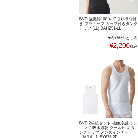
BVD 強撚綿100％ 汗取り機能付
き ブラトップ カップ付きタンク
トップ (LL) BAHZ51-LL
¥
2,750
のところ
¥
2,200
税込
BVD 2枚組セット 接触冷感 ラン
ニング 吸水速乾 クールビズ タ
ンクトップ メンズインナー
【M/L/LL】EY675-2P