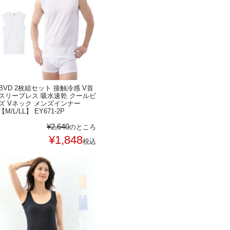
BVD 2枚組セット 接触冷感 V首
スリーブレス 吸水速乾 クールビ
ズ Vネック メンズインナー
【M/L/LL】 EY671-2P
¥
2,640
のところ
¥
1,848
税込