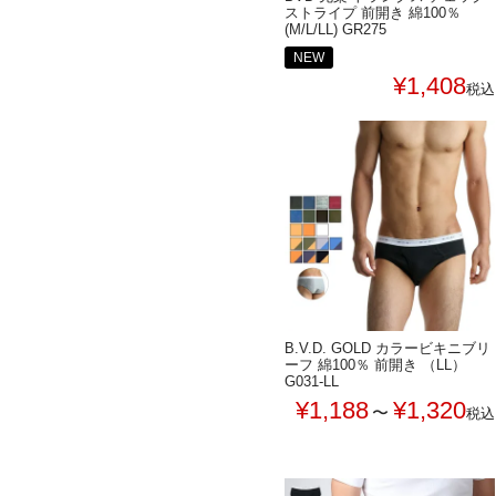
ストライプ 前開き 綿100％
(M/L/LL) GR275
NEW
¥
1,408
税込
B.V.D. GOLD カラービキニブリ
ーフ 綿100％ 前開き （LL）
G031-LL
¥
1,188
¥
1,320
〜
税込