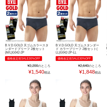
B.V.D.GOLD 天ゴムカラースタ
B.V.D.GOLD 天ゴムスタンダー
ンダードブリーフ 2枚セット
ド カラーブリーフ 2枚セット(
(M/L)G042-2P
LL)G042-2P-LL
価格改定前SALE30%OFF
価格改定前SALE30%OFF
¥
2,200
¥
2,640
のところ
のところ
¥
1,540
¥
1,848
税込
税込