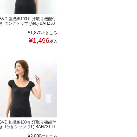
BVD 強撚綿100％ 汗取り機能付
き タンクトップ (M/L) BAHZ50
¥
1,870
のところ
¥
1,496
税込
BVD 強撚綿100％ 汗取り機能付
き 1分袖シャツ (LL) BAHZ31-LL
¥
2,090
のところ