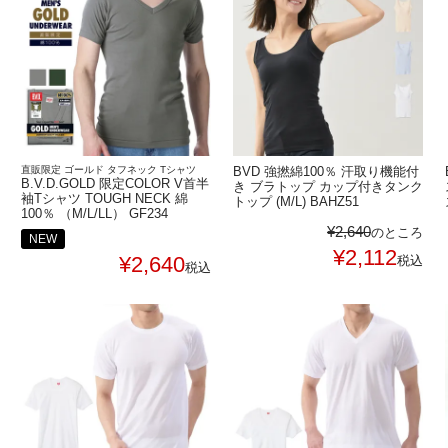
直販限定 ゴールド タフネック Tシャツ
BVD 強撚綿100％ 汗取り機能付
B.V.D.GOLD 限定COLOR V首半
き ブラトップ カップ付きタンク
袖Tシャツ TOUGH NECK 綿
トップ (M/L) BAHZ51
100％ （M/L/LL） GF234
¥
2,640
のところ
NEW
¥
2,112
¥
2,640
税込
税込