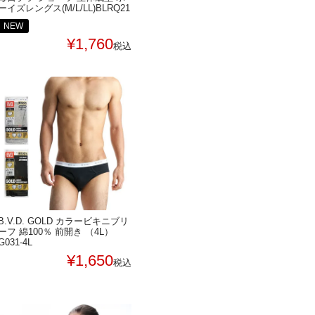
ーイズレングス(M/L/LL)BLRQ21
NEW
¥
1,760
税込
B.V.D. GOLD カラービキニブリ
ーフ 綿100％ 前開き （4L）
G031-4L
¥
1,650
税込