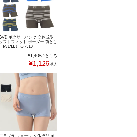
BVD ボクサーパンツ 立体成型
ソフトフィット ボーダー 前とじ
（M/L/LL） GR518
¥
1,408
のところ
¥
1,126
税込
毎日ブラ ショーツ 立体成型 ボ