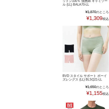
ットン100％ 強撚綿 キャミソー
ル (LL) BALA70-LL
¥
1,870
のところ
¥
1,309
税込
BVD スタイル サポート ボーイ
ズレングス (LL) BLSQ21-LL
¥
1,650
のところ
¥
1,155
税込