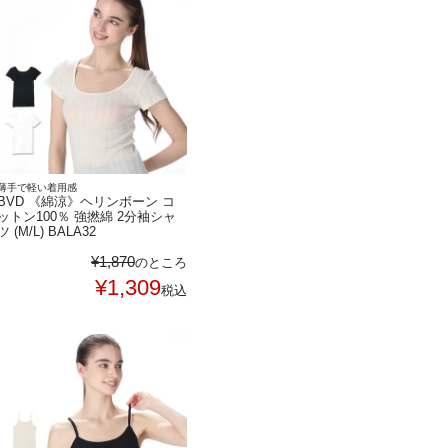
薄手で軽い着用感
BVD 《綿涼》ヘリンボーン コ
ットン100％ 強撚綿 2分袖シャ
ツ (M/L) BALA32
¥
1,870
のところ
¥
1,309
税込