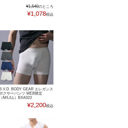
¥
1,540
のところ
¥
1,078
税込
B.V.D. BODY GEAR エレガンス
ボクサーパンツ WEB限定
（M/L/LL）BXA023
¥
2,200
税込