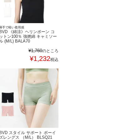
薄手で軽い着用感
BVD 《綿涼》ヘリンボーン コ
ットン100％ 強撚綿 キャミソー
ル (M/L) BALA70
¥
1,760
のところ
¥
1,232
税込
BVD スタイル サポート ボーイ
ズレングス （M/L） BLSQ21