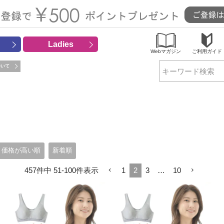
Ladies
Webマガジン
ご利用ガイド
ついて
検索
価格が高い順
新着順
457
件中
51
-
100
件表示
1
2
3
…
10