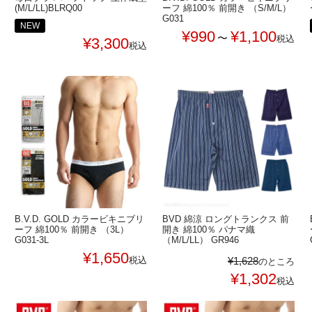
(M/L/LL)BLRQ00
ーフ 綿100％ 前開き （S/M/L）
G031
NEW
¥
990
¥
1,100
〜
税込
¥
3,300
税込
B.V.D. GOLD カラービキニブリ
BVD 綿涼 ロングトランクス 前
ーフ 綿100％ 前開き （3L）
開き 綿100％ パナマ織
G031-3L
（M/L/LL） GR946
¥
1,650
税込
¥
1,628
のところ
¥
1,302
税込