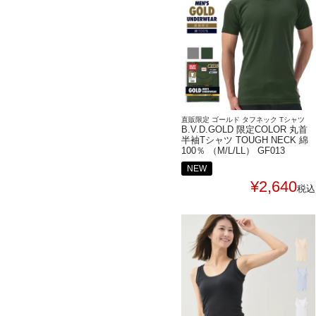
直販限定 ゴールド タフネック Tシャツ
B.V.D.GOLD 限定COLOR 丸首
半袖Tシャツ TOUGH NECK 綿
100％ （M/L/LL） GF013
NEW
¥
2,640
税込