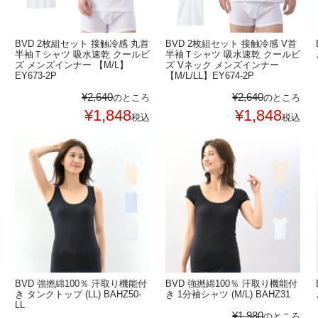
BVD 2枚組セット 接触冷感 丸首
BVD 2枚組セット 接触冷感 V首
半袖Ｔシャツ 吸水速乾 クールビ
半袖Ｔシャツ 吸水速乾 クールビ
ズ メンズインナー 【M/L】
ズ Vネック メンズインナー
EY673-2P
【M/L/LL】EY674-2P
¥
2,640
¥
2,640
のところ
のところ
¥
1,848
¥
1,848
税込
税込
BVD 強撚綿100％ 汗取り機能付
BVD 強撚綿100％ 汗取り機能付
き タンクトップ (LL) BAHZ50-
き 1分袖シャツ (M/L) BAHZ31
LL
¥
1,980
のところ