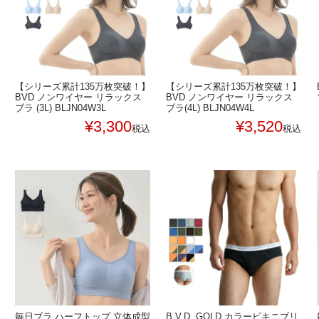
【シリーズ累計135万枚突破！】
【シリーズ累計135万枚突破！】
BVD ノンワイヤー リラックス
BVD ノンワイヤー リラックス
ブラ (3L) BLJN04W3L
ブラ(4L) BLJN04W4L
¥
3,300
¥
3,520
税込
税込
毎日ブラ ハーフトップ 立体成型
B.V.D. GOLD カラービキニブリ