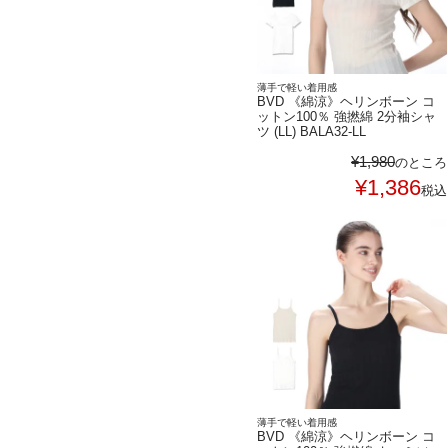
薄手で軽い着用感
BVD 《綿涼》ヘリンボーン コ
ットン100％ 強撚綿 2分袖シャ
ツ (LL) BALA32-LL
¥
1,980
のところ
¥
1,386
税込
薄手で軽い着用感
BVD 《綿涼》ヘリンボーン コ