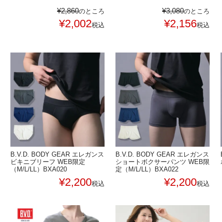
¥
2,860
¥
3,080
のところ
のところ
¥
2,002
¥
2,156
税込
税込
B.V.D. BODY GEAR エレガンス
B.V.D. BODY GEAR エレガンス
ビキニブリーフ WEB限定
ショートボクサーパンツ WEB限
（M/L/LL）BXA020
定（M/L/LL）BXA022
¥
2,200
¥
2,200
税込
税込