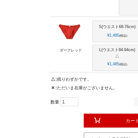
S(ウエスト68-76cm)
¥
1,485
税込
L(ウエスト84-94cm)
ダークレッド
△
¥
1,485
税込
△
残りわずかです。
✕
ただいま在庫がございません。
カー