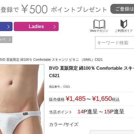
Ladies
Webマガジン
ご利用ガイド
ついて
検索
BVD 直販限定 綿100％ Comfortable スキャンツ ビキニ （S/M/L）C621
BVD 直販限定 綿100％ Comfortable 
C621
商品番号
C621
¥
1,485
¥
1,650
〜
販売価格
税込
14
15
〜
カラー
サイズ