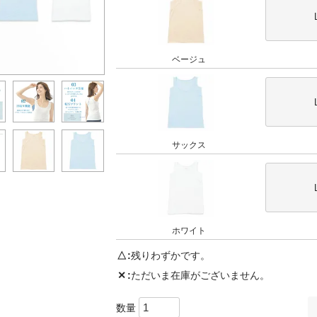
ベージュ
サックス
ホワイト
△
残りわずかです。
✕
ただいま在庫がございません。