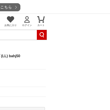
お気に入り
ログイン
カート
) bahj50