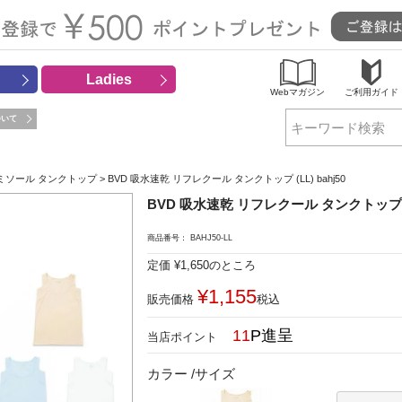
Ladies
Webマガジン
ご利用ガイド
ついて
検索
ミソール タンクトップ
BVD 吸水速乾 リフレクール タンクトップ (LL) bahj50
BVD 吸水速乾 リフレクール タンクトップ (LL
商品番号
BAHJ50-LL
定価
¥
1,650
のところ
¥
1,155
販売価格
税込
11
カラー
サイズ