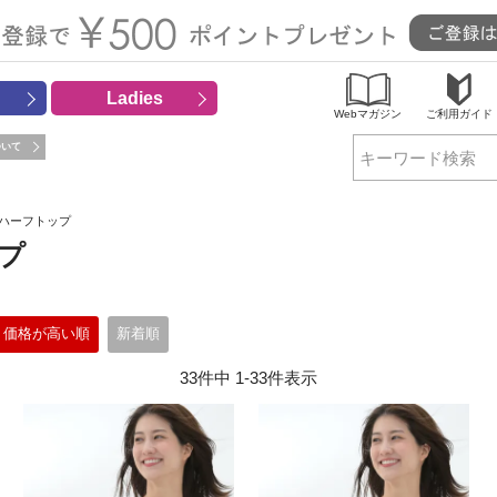
Ladies
Webマガジン
ご利用ガイド
ついて
検索
 ハーフトップ
プ
価格が高い順
新着順
33
件中
1
-
33
件表示