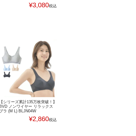
¥
3,080
税込
【シリーズ累計135万枚突破！】
BVD ノンワイヤー リラックス
ブラ (M L) BLJN04W
¥
2,860
税込