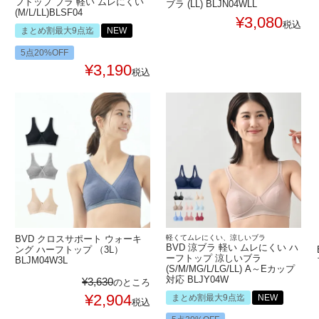
フトップ ブラ 軽い ムレにくい
ブラ (LL) BLJN04WLL
(M/L/LL)BLSF04
¥
3,080
税込
まとめ割最大9点迄
NEW
5点20%OFF
¥
3,190
税込
BVD クロスサポート ウォーキ
軽くてムレにくい、涼しいブラ
BVD 涼ブラ 軽い ムレにくい ハ
ング ハーフトップ （3L）
ーフトップ 涼しいブラ
BLJM04W3L
(S/M/MG/L/LG/LL) A～Eカップ
対応 BLJY04W
¥
3,630
のところ
¥
2,904
まとめ割最大9点迄
NEW
税込