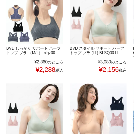
BVD しっかり サポート ハーフ
BVD スタイル サポート ハーフ
トップ ブラ （M/L） blqz00
トップ ブラ (LL) BLSQ00-LL
¥
2,860
¥
3,080
のところ
のところ
¥
2,288
¥
2,156
税込
税込