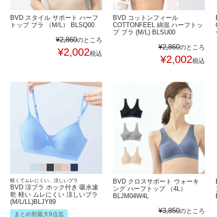
BVD スタイル サポート ハーフ
BVD コットンフィール
トップ ブラ （M/L） BLSQ00
COTTONFEEL 綿混 ハーフトッ
プ ブラ (M/L) BLSU00
¥
2,860
のところ
¥
2,860
のところ
¥
2,002
税込
¥
2,002
税込
軽くてムレにくい、涼しいブラ
BVD クロスサポート ウォーキ
BVD 涼ブラ ホック付き 吸水速
ング ハーフトップ （4L）
乾 軽い ムレにくい 涼しいブラ
BLJM04W4L
(M/L/LL)BLJY89
¥
3,850
のところ
まとめ割最大9点迄