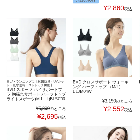
5点20%OFF
¥
2,860
税込
ヨガ・ランニングに【抗菌防臭・UVカッ
BVD クロスサポート ウォーキ
ト・吸水速乾・ストレッチ機能】
ング ハーフトップ （M/L）
BVD スポーツ ハイサポートブ
BLJM04W
ラ 胸揺れサポート ハーフトップ
ライトスポーツ(M L LL)BLSC00
¥
3,190
のところ
¥
2,552
¥
5,390
のところ
税込
¥
2,695
税込