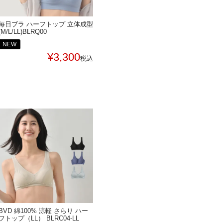
毎日ブラ ハーフトップ 立体成型
(M/L/LL)BLRQ00
NEW
¥
3,300
税込
BVD 綿100% 涼軽 さらり ハー
フトップ（LL） BLRC04-LL