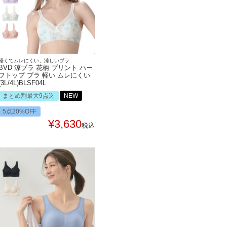
軽くてムレにくい、涼しいブラ
BVD 涼ブラ 花柄 プリント ハー
フトップ ブラ 軽い ムレにくい
(3L/4L)BLSF04L
まとめ割最大9点迄
NEW
5点20%OFF
¥
3,630
税込