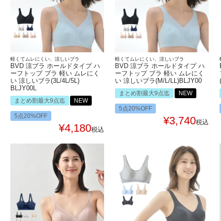
軽くてムレにくい、涼しいブラ
軽くてムレにくい、涼しいブラ
BVD 涼ブラ ホールドタイプ ハ
BVD 涼ブラ ホールドタイプ ハ
ーフトップ ブラ 軽い ムレにく
ーフトップ ブラ 軽い ムレにく
い 涼しいブラ(3L/4L/5L)
い 涼しいブラ(M/L/LL)BLJY00
BLJY00L
まとめ割最大9点迄
NEW
まとめ割最大9点迄
NEW
5点20%OFF
5点20%OFF
¥
3,740
税込
¥
4,180
税込