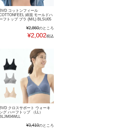
BVD コットンフィール
COTTONFEEL 綿混 モールドハ
ーフトップ ブラ (M/L) BLSU05
¥
2,860
のところ
¥
2,002
税込
BVD クロスサポート ウォーキ
ング ハーフトップ （LL）
BLJM04WLL
¥
3,410
のところ