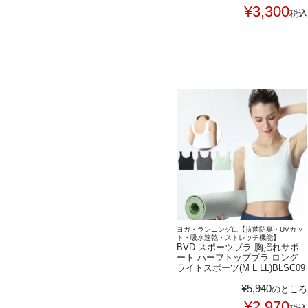
¥
3,300
税込
ヨガ・ランニングに【抗菌防臭・UVカッ
ト・吸水速乾・ストレッチ機能】
BVD スポーツブラ 胸揺れサポ
ート ハーフトップブラ ロング
ライトスポーツ(M L LL)BLSC09
¥
5,940
のところ
¥
2,970