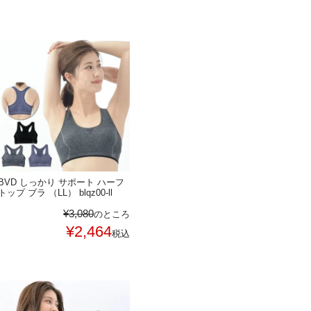
BVD しっかり サポート ハーフ
トップ ブラ （LL） blqz00-ll
¥
3,080
のところ
¥
2,464
税込