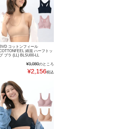
BVD コットンフィール
COTTONFEEL 綿混 ハーフトッ
プ ブラ (LL) BLSU00-LL
¥
3,080
のところ
¥
2,156
税込