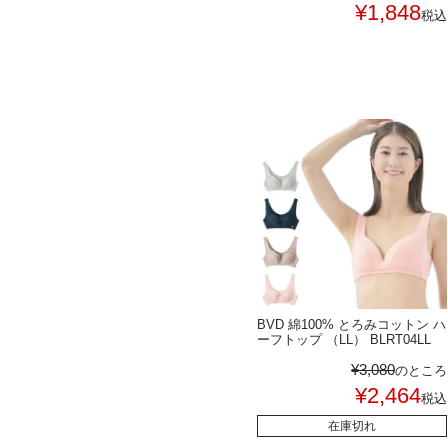
¥
1,848
税込
BVD 綿100% とろみコットン ハ
ーフトップ （LL） BLRT04LL
¥
3,080
のところ
¥
2,464
税込
在庫切れ