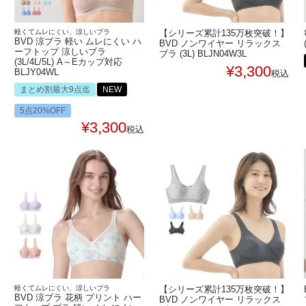
軽くてムレにくい、涼しいブラ
【シリーズ累計135万枚突破！】
BVD 涼ブラ 軽い ムレにくい ハ
BVD ノンワイヤー リラックス
ーフトップ 涼しいブラ
ブラ (3L) BLJN04W3L
(3L/4L/5L) A～Eカップ対応
¥
3,300
BLJY04WL
税込
まとめ割最大9点迄
NEW
5点20%OFF
¥
3,300
税込
軽くてムレにくい、涼しいブラ
【シリーズ累計135万枚突破！】
BVD 涼ブラ 花柄 プリント ハー
BVD ノンワイヤー リラックス