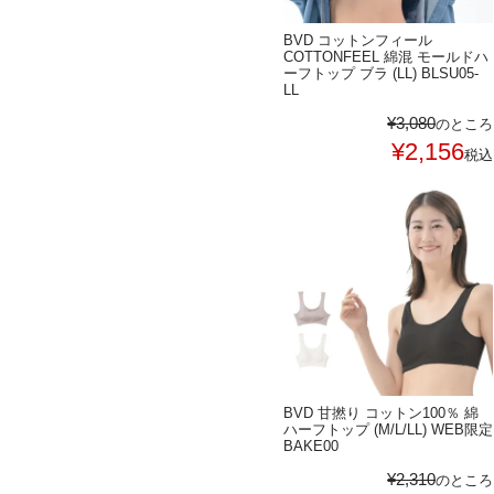
BVD コットンフィール
COTTONFEEL 綿混 モールドハ
ーフトップ ブラ (LL) BLSU05-
LL
¥
3,080
のところ
¥
2,156
税込
BVD 甘撚り コットン100％ 綿
ハーフトップ (M/L/LL) WEB限定
BAKE00
¥
2,310
のところ