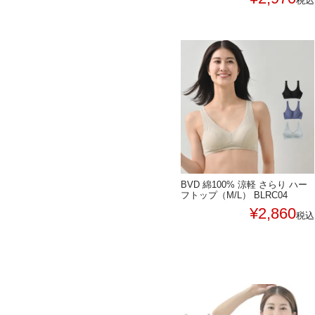
税込
BVD 綿100% 涼軽 さらり ハー
フトップ（M/L） BLRC04
¥
2,860
税込