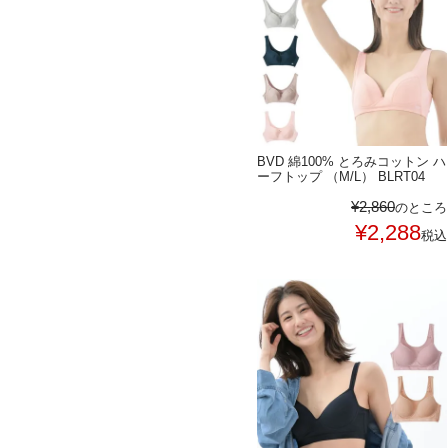
BVD 綿100% とろみコットン ハ
ーフトップ （M/L） BLRT04
¥
2,860
のところ
¥
2,288
税込