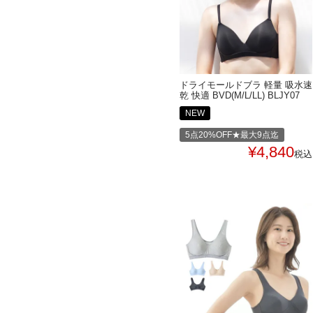
ドライモールドブラ 軽量 吸水速
乾 快適 BVD(M/L/LL) BLJY07
NEW
5点20%OFF★最大9点迄
¥
4,840
税込