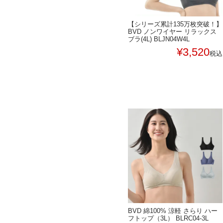
【シリーズ累計135万枚突破！】
BVD ノンワイヤー リラックス
ブラ(4L) BLJN04W4L
¥
3,520
税込
BVD 綿100% 涼軽 さらり ハー
フトップ（3L） BLRC04-3L