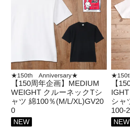
★150th Anniversary★
★150t
【150周年企画】MEDIUM
【15
WEIGHT クルーネックTシ
IGH
ャツ 綿100％(M/L/XL)GV20
シャツ
0
100-
NEW
NEW