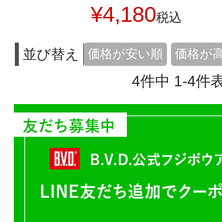
¥
4,180
税込
並び替え
価格が安い順
価格が
4
件中
1
-
4
件