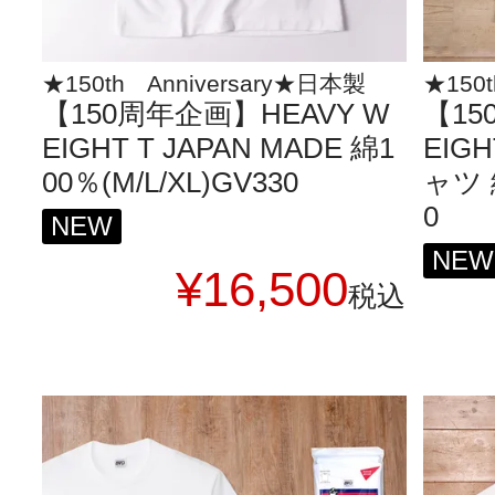
★150th Anniversary★日本製
★150t
【150周年企画】HEAVY W
【15
EIGHT T JAPAN MADE 綿1
EIG
00％(M/L/XL)GV330
ャツ 綿
0
NEW
NEW
¥
16,500
税込