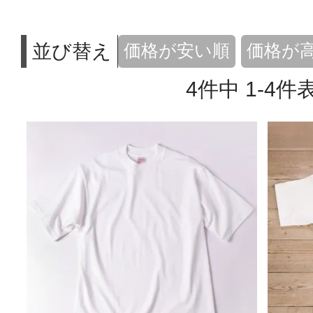
並び替え
価格が安い順
価格が
4
件中
1
-
4
件