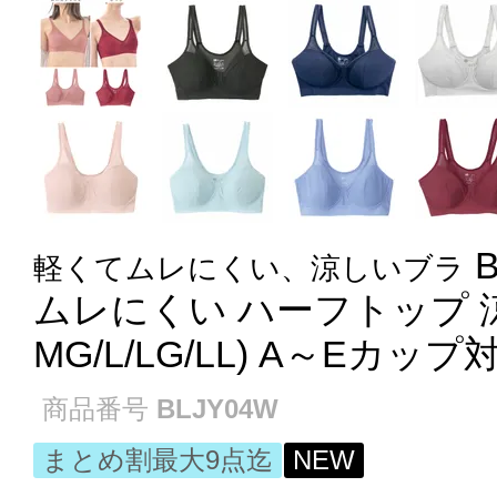
軽くてムレにくい、涼しいブラ
ムレにくい ハーフトップ 涼し
MG/L/LG/LL) A～Eカップ
商品番号
BLJY04W
まとめ割最大9点迄
NEW